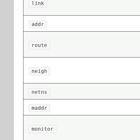
link
addr
route
neigh
netns
maddr
monitor