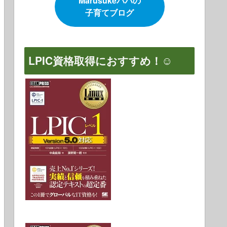
Marusukeパパの
子育てブログ
LPIC資格取得におすすめ！☺️