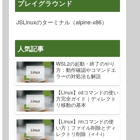
プレイグラウンド
JSLinuxのターミナル（alpine-x86）
人気記事
WSL2の起動・終了のやり
方：動作確認やコマンドエ
ラーの対処法も解説
【Linux】cdコマンドの使い
方完全ガイド｜ディレクト
リ移動の基本
【Linux】rmコマンドの使
い方｜ファイル削除とディ
レクトリ削除（-r -f -i）