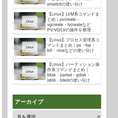
smartctlの使い分け
【Linux】LVM系コマンドま
とめ｜pvcreate・
vgcreate・lvcreateなど
PV/VG/LVの操作を整理
【Linux】プロセス管理系コ
マンドまとめ｜ps・top・
kill・niceなどの使い分け
【Linux】パーティション操
作系コマンドまとめ｜
fdisk・parted・gdisk・
lsblk・blkidの使い分け
アーカイブ