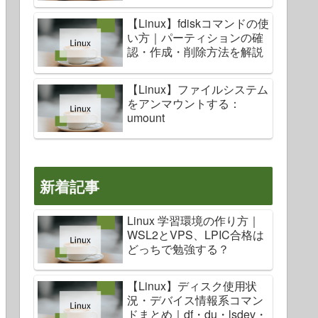
【Linux】fdiskコマンドの使
い方｜パーティションの確
認・作成・削除方法を解説
【Linux】ファイルシステム
をアンマウントする：
umount
新着記事
Linux 学習環境の作り方｜
WSL2とVPS、LPIC合格は
どっちで勉強する？
【Linux】ディスク使用状
況・デバイス情報系コマン
ドまとめ｜df・du・lsdev・