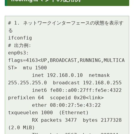
# 1. ネットワークインターフェースの状態を表示す
る

ifconfig

# 出力例:

enp0s3: 
flags=4163<UP,BROADCAST,RUNNING,MULTICA
ST>  mtu 1500

        inet 192.168.0.10  netmask 
255.255.255.0  broadcast 192.168.0.255

        inet6 fe80::a00:27ff:fe5e:4322  
prefixlen 64  scopeid 0x20<link>

        ether 08:00:27:5e:43:22  
txqueuelen 1000  (Ethernet)

        RX packets 3477  bytes 2177328 
(2.0 MiB)
