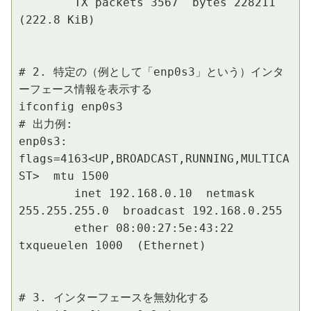
        TX packets 3567  bytes 228211 
(222.8 KiB)

# 2. 特定の（例として「enp0s3」という）インタ
ーフェース情報を表示する

ifconfig enp0s3

# 出力例:

enp0s3: 
flags=4163<UP,BROADCAST,RUNNING,MULTICA
ST>  mtu 1500

        inet 192.168.0.10  netmask 
255.255.255.0  broadcast 192.168.0.255

        ether 08:00:27:5e:43:22  
txqueuelen 1000  (Ethernet)

# 3. インターフェースを無効化する
