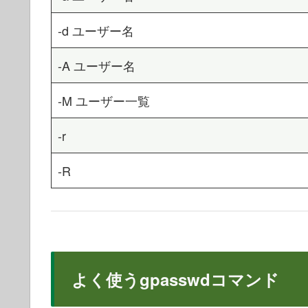
-d ユーザー名
-A ユーザー名
-M ユーザー一覧
-r
-R
よく使うgpasswdコマンド