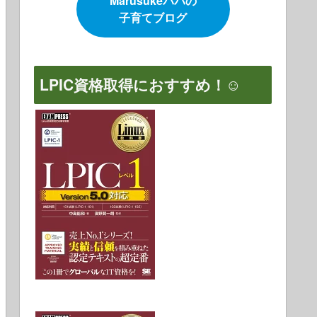
Marusukeパパの
子育てブログ
LPIC資格取得におすすめ！☺️