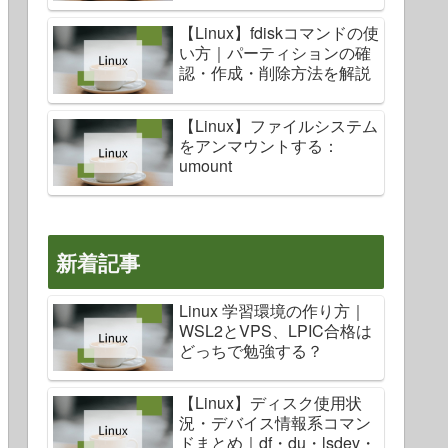
【Linux】fdiskコマンドの使
い方｜パーティションの確
認・作成・削除方法を解説
【Linux】ファイルシステム
をアンマウントする：
umount
新着記事
Linux 学習環境の作り方｜
WSL2とVPS、LPIC合格は
どっちで勉強する？
【Linux】ディスク使用状
況・デバイス情報系コマン
ドまとめ｜df・du・lsdev・