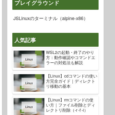
プレイグラウンド
JSLinuxのターミナル（alpine-x86）
人気記事
WSL2の起動・終了のやり
方：動作確認やコマンドエ
ラーの対処法も解説
【Linux】cdコマンドの使い
方完全ガイド｜ディレクト
リ移動の基本
【Linux】rmコマンドの使
い方｜ファイル削除とディ
レクトリ削除（-r -f -i）