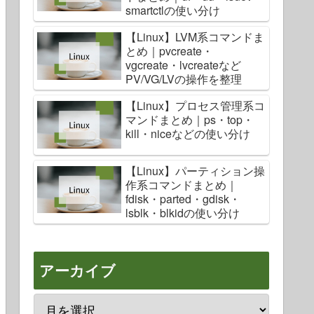
smartctlの使い分け
【Linux】LVM系コマンドま
とめ｜pvcreate・
vgcreate・lvcreateなど
PV/VG/LVの操作を整理
【Linux】プロセス管理系コ
マンドまとめ｜ps・top・
kill・niceなどの使い分け
【Linux】パーティション操
作系コマンドまとめ｜
fdisk・parted・gdisk・
lsblk・blkidの使い分け
アーカイブ