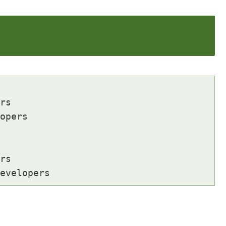
rs

opers

rs
