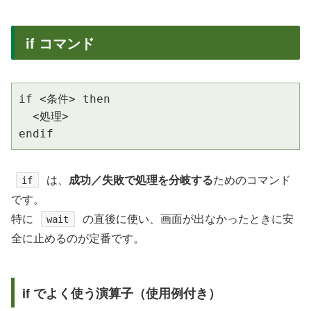
if コマンド
if <条件> then

  <処理>

endif
は、
成功／失敗で処理を分岐する
ためのコマンド
if
です。
特に
の直後に使い、画面が出なかったときに安
wait
全に止めるのが定番です。
if でよく使う演算子（使用例付き）