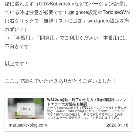
緒に漏れます（GitやSubversionなどでバージョン管理し
ている時は注意が必要です！.gitignore設定やTortoiseSVN
は右クリックで「無視リストに追加」svn:ignore設定を忘
れずに！）
→ 「学習用」「開発用」でご利用ください。本番用には
不向きです
以上です！
ここまで読んでいただきありがとうございました！
WSL2の起動・終了のやり方：動作確認やコマン
ドエラーの対処法も解説
どーも！marusukeです！WSL2をインストールした後に必
要な、基本の「WSL2の起動と終了と完全停止」について
です！動作状況の確認と、初めて実行する時によくあるコ
マンドエラーの対処方法についても解説します！W...
marusuke-blog.com
2026.01.18