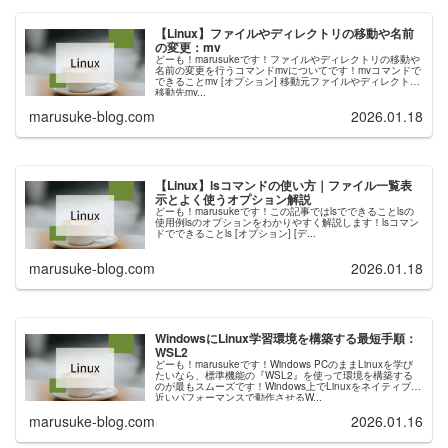
【Linux】ファイルやディレクトリの移動や名前
の変更：mv
どーも！marusukeです！ファイルやディレクトリの移動や
名前の変更を行うコマンドmvについてです！mvコマンドで
できることmv [オプション] 移動元ファイルやディレクトリ
移動先mv...
marusuke-blog.com
2026.01.18
【Linux】lsコマンドの使い方｜ファイル一覧表
示とよく使うオプション解説
どーも！marusukeです！この記事ではlsでできることlsの
使用例lsのオプションをわかりやすく解説します！lsコマン
ドでできることls [オプション] [デ...
marusuke-blog.com
2026.01.18
WindowsにLinux学習環境を構築する最短手順：
WSL2
どーも！marusukeです！Windows PCのままLinuxを学び
たいなら、標準機能の『WSL2』を使って環境を構築する
のが最もスムーズです！Windows上でLinuxをネイティブに
近いパフォーマンスで動作させるW...
marusuke-blog.com
2026.01.16