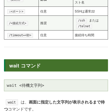
スト名
任意
SSHは通常22
:<ポート>
または
/ssh
推奨
/<接続方式>
/telnet
任意
接続待ち時間
/timeout=<秒>
wait コマンド
wait <待機文字列>
は、
画面に指定した文字列が表示されるまで待
wait
つ
コマンドです。