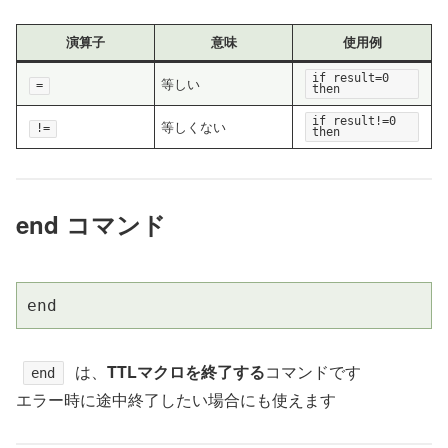
演算子
意味
使用例
if result=0
等しい
=
then
if result!=0
等しくない
!=
then
end コマンド
end
は、
TTLマクロを終了する
コマンドです
end
エラー時に途中終了したい場合にも使えます