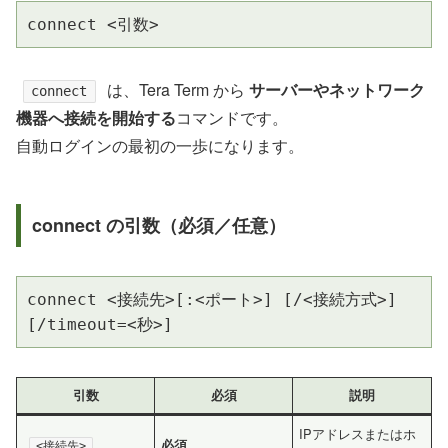
connect <引数>
は、Tera Term から
サーバーやネットワーク
connect
機器へ接続を開始する
コマンドです。
自動ログインの最初の一歩になります。
connect の引数（必須／任意）
connect <接続先>[:<ポート>] [/<接続方式>] 
[/timeout=<秒>]
引数
必須
説明
IPアドレスまたはホ
必須
<接続先>