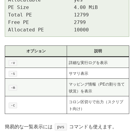
PE Size               4.00 MiB

Total PE              12799

Free PE               2799

Allocated PE          10000
オプション
説明
詳細な実行ログを表示
-v
サマリ表示
-s
マッピング情報（PEの割り当て
-m
状況）を表示
コロン区切りで出力（スクリプ
-c
ト向け）
簡易的な一覧表示には
コマンドも使えます。
pvs