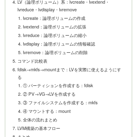
LV（論理ボリューム）系：lvcreate・lvextend・
lvreduce・lvdisplay・lvremove
lvcreate：論理ボリュームの作成
lvextend：論理ボリュームの拡張
lvreduce：論理ボリュームの縮小
lvdisplay：論理ボリュームの情報確認
lvremove：論理ボリュームの削除
コマンド比較表
fdisk→mkfs→mountまで：LVを実際に使えるようにす
る
① パーティションを作成する：fdisk
② PV→VG→LVを作成する
③ ファイルシステムを作成する：mkfs
④ マウントする：mount
全体の流れまとめ
LVM構築の基本フロー
まとめ