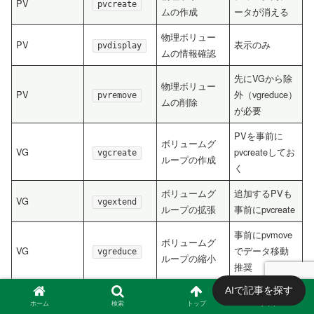
PV
pvcreate
ムの作成
ータが消える
物理ボリュー
PV
表示のみ
pvdisplay
ムの情報確認
先にVGから除
物理ボリュー
PV
外（vgreduce）
pvremove
ムの削除
が必要
PVを事前に
ボリュームグ
VG
pvcreateしてお
vgcreate
ループの作成
く
ボリュームグ
追加するPVも
VG
vgextend
ループの拡張
事前にpvcreate
事前にpvmove
ボリュームグ
VG
でデータ移動
vgreduce
ループの縮小
推奨
AIで記事を探す
ボリュームグ
ホーム
検索
トップ
サイドバー
VG
ループの情報
表示のみ
vgdisplay