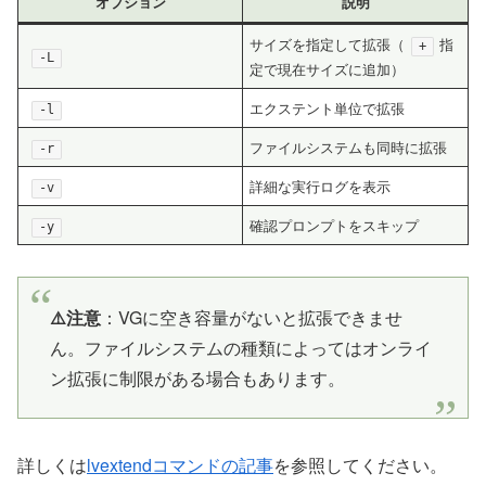
オプション
説明
サイズを指定して拡張（
指
+
-L
定で現在サイズに追加）
エクステント単位で拡張
-l
ファイルシステムも同時に拡張
-r
詳細な実行ログを表示
-v
確認プロンプトをスキップ
-y
⚠️注意
：VGに空き容量がないと拡張できませ
ん。ファイルシステムの種類によってはオンライ
ン拡張に制限がある場合もあります。
詳しくは
lvextendコマンドの記事
を参照してください。