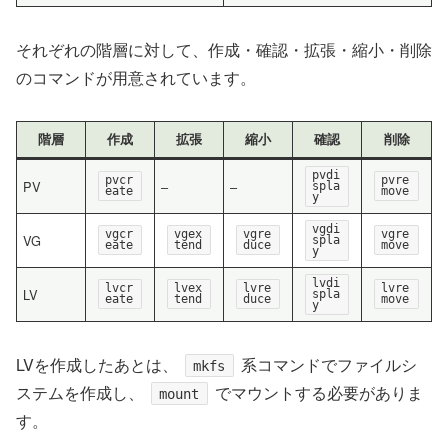
それぞれの階層に対して、作成・確認・拡張・縮小・削除
のコマンドが用意されています。
階層
作成
拡張
縮小
確認
削除
pvdi
pvcr
pvre
PV
–
–
spla
eate
move
y
vgdi
vgcr
vgex
vgre
vgre
VG
spla
eate
tend
duce
move
y
lvdi
lvcr
lvex
lvre
lvre
LV
spla
eate
tend
duce
move
y
LVを作成したあとは、
系コマンドでファイルシ
mkfs
ステムを作成し、
でマウントする必要がありま
mount
す。