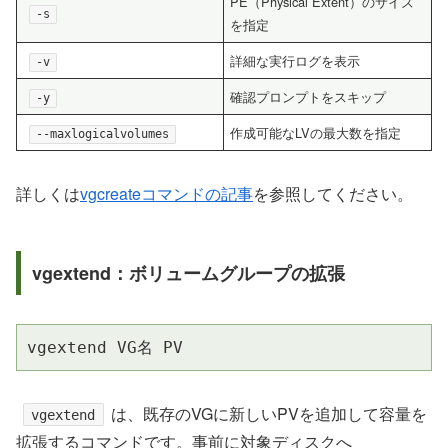
PE（Physical Extent）のサイズ
-s
を指定
詳細な実行ログを表示
-v
確認プロンプトをスキップ
-y
作成可能なLVの最大数を指定
--maxlogicalvolumes
詳しくは
vgcreateコマンドの記事
を参照してください。
vgextend：ボリュームグループの拡張
vgextend VG名 PV
は、既存のVGに新しいPVを追加して容量を
vgextend
拡張するコマンドです。事前に対象ディスクへ