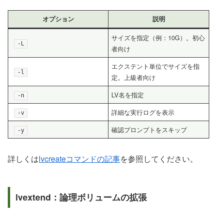
オプション
説明
サイズを指定（例：10G）。初心
-L
者向け
エクステント単位でサイズを指
-l
定。上級者向け
LV名を指定
-n
詳細な実行ログを表示
-v
確認プロンプトをスキップ
-y
詳しくは
lvcreateコマンドの記事
を参照してください。
lvextend：論理ボリュームの拡張