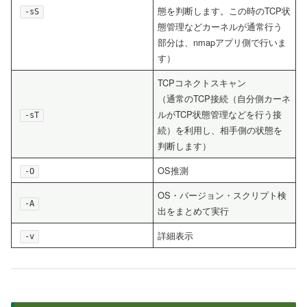
態を判断します。この時のTCP状
-sS
態管理などカーネルが通常行う
部分は、nmapアプリ側で行いま
す）
TCPコネクトスキャン
（通常のTCP接続（自分側カーネ
ルがTCP状態管理などを行う接
-sT
続）を利用し、相手側の状態を
判断します）
OS推測
-O
OS・バージョン・スクリプト検
-A
出をまとめて実行
詳細表示
-v