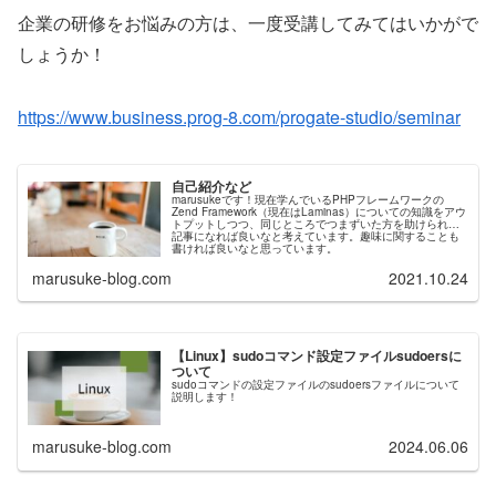
企業の研修をお悩みの方は、一度受講してみてはいかがで
しょうか！
https://www.business.prog-8.com/progate-studio/seminar
自己紹介など
marusukeです！現在学んでいるPHPフレームワークの
Zend Framework（現在はLaminas）についての知識をアウ
トプットしつつ、同じところでつまずいた方を助けられる
記事になれば良いなと考えています。趣味に関することも
書ければ良いなと思っています。
marusuke-blog.com
2021.10.24
【Linux】sudoコマンド設定ファイルsudoersに
ついて
sudoコマンドの設定ファイルのsudoersファイルについて
説明します！
marusuke-blog.com
2024.06.06