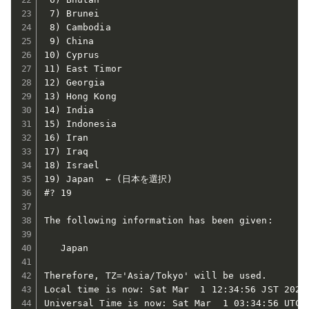
 7) Brunei

 8) Cambodia

 9) China

10) Cyprus

11) East Timor

12) Georgia

13) Hong Kong

14) India

15) Indonesia

16) Iran

17) Iraq

18) Israel

19) Japan  ← (日本を選択)

#? 19

The following information has been given:

   Japan

Therefore, TZ='Asia/Tokyo' will be used.

Local time is now: Sat Mar  1 12:34:56 JST 2025.
Universal Time is now: Sat Mar  1 03:34:56 UTC 2