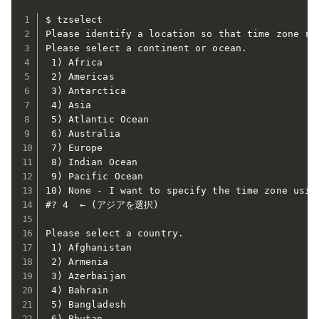
$ tzselect

Please identify a location so that time zone rul
Please select a continent or ocean.

 1) Africa

 2) Americas

 3) Antarctica

 4) Asia

 5) Atlantic Ocean

 6) Australia

 7) Europe

 8) Indian Ocean

 9) Pacific Ocean

10) None - I want to specify the time zone using
#? 4  ← (アジアを選択)

Please select a country.

 1) Afghanistan

 2) Armenia

 3) Azerbaijan

 4) Bahrain

 5) Bangladesh

 6) Bhutan
