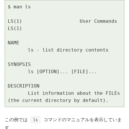
$ man ls

LS(1)                    User Commands                   
LS(1)

NAME

       ls - list directory contents

SYNOPSIS

       ls [OPTION]... [FILE]...

DESCRIPTION

       List information about the FILEs 
この例では
コマンドのマニュアルを表示していま
ls
す