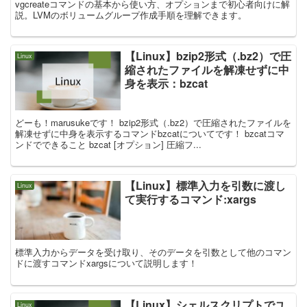
vgcreateコマンドの基本から使い方、オプションまで初心者向けに解
説。LVMのボリュームグループ作成手順を理解できます。
【Linux】bzip2形式（.bz2）で圧
Linux
縮されたファイルを解凍せずに中
身を表示：bzcat
どーも！marusukeです！ bzip2形式（.bz2）で圧縮されたファイルを
解凍せずに中身を表示するコマンドbzcatについてです！ bzcatコマ
ンドでできること bzcat [オプション] 圧縮フ...
【Linux】標準入力を引数に渡し
Linux
て実行するコマンド:xargs
標準入力からデータを受け取り、そのデータを引数として他のコマン
ドに渡すコマンドxargsについて説明します！
【Linux】シェルスクリプトでユ
Linux