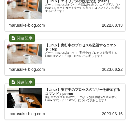
【Linux】エイリアスの設定方法（bash）
どーも！marusukeです！今回はbashで、エイリアス（い
わゆるショートカットキー）を作ってコマンド入力を時短
する方法です！
marusuke-blog.com
2022.08.13
【Linux】実行中のプロセスを監視するコマン
ド：top
どーも！marusukeです！ 実行中のプロセスを監視する
Linuxコマンド「top」について説明します！
marusuke-blog.com
2023.06.22
【Linux】実行中のプロセスのツリーを表示する
コマンド：pstree
実行中のプロセスのツリーのような階層構造で表示する
Linuxコマンド「pstree」について説明します！
marusuke-blog.com
2023.06.16