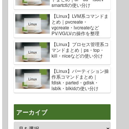
smartctlの使い分け
【Linux】LVM系コマンドま
とめ｜pvcreate・
vgcreate・lvcreateなど
PV/VG/LVの操作を整理
【Linux】プロセス管理系コ
マンドまとめ｜ps・top・
kill・niceなどの使い分け
【Linux】パーティション操
作系コマンドまとめ｜
fdisk・parted・gdisk・
lsblk・blkidの使い分け
アーカイブ