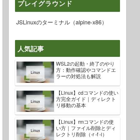
プレイグラウンド
JSLinuxのターミナル（alpine-x86）
人気記事
WSL2の起動・終了のやり
方：動作確認やコマンドエ
ラーの対処法も解説
【Linux】cdコマンドの使い
方完全ガイド｜ディレクト
リ移動の基本
【Linux】rmコマンドの使
い方｜ファイル削除とディ
レクトリ削除（-r -f -i）