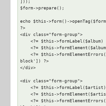
]));

$form->prepare();

echo $this->form()->openTag($form
?>

<div class="form-group">

    <?= $this->formLabel($album) ?>

    <?= $this->formElement($album) ?>

    <?= $this->formElementErrors()->render($album, ['class' => 'help-
block']) ?>

</div>

<div class="form-group">

    <?= $this->formLabel($artist) ?>

    <?= $this->formElement($artist) ?>

    <?= $this->formElementErrors()->render($artist, ['class' => 'help-