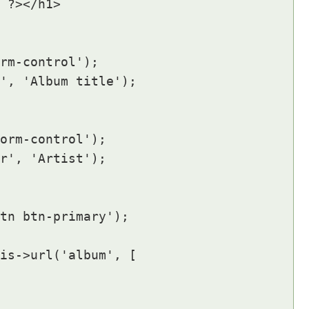
 ?></h1>

rm-control');

', 'Album title');

orm-control');

r', 'Artist');

tn btn-primary');

is->url('album', [
