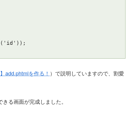
('id'));

s】add.phtmlを作る！
）で説明していますので、割愛
編集できる画面が完成しました。