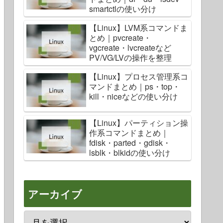
smartctlの使い分け
【Linux】LVM系コマンドま
とめ｜pvcreate・
vgcreate・lvcreateなど
PV/VG/LVの操作を整理
【Linux】プロセス管理系コ
マンドまとめ｜ps・top・
kill・niceなどの使い分け
【Linux】パーティション操
作系コマンドまとめ｜
fdisk・parted・gdisk・
lsblk・blkidの使い分け
アーカイブ