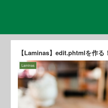
【Laminas】edit.phtmlを作る
Laminas