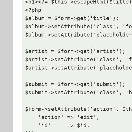
<h1><?= $this->escapeHtml($title)
<?php

$album = $form->get('title');

$album->setAttribute('class', 'fo
$album->setAttribute('placeholder
$artist = $form->get('artist');

$artist->setAttribute('class', 'f
$artist->setAttribute('placeholde
$submit = $form->get('submit');

$submit->setAttribute('class', 'b
$form->setAttribute('action', $th
    'action' => 'edit',

    'id'     => $id,
