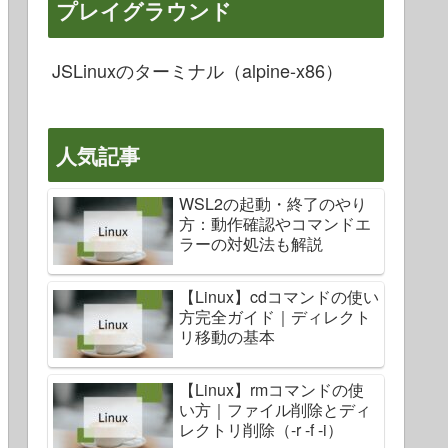
プレイグラウンド
JSLinuxのターミナル（alpine-x86）
人気記事
WSL2の起動・終了のやり
方：動作確認やコマンドエ
ラーの対処法も解説
【Linux】cdコマンドの使い
方完全ガイド｜ディレクト
リ移動の基本
【Linux】rmコマンドの使
い方｜ファイル削除とディ
レクトリ削除（-r -f -i）