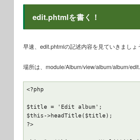
edit.phtmlを書く！
早速、
edit.phtmlの記述内容を見ていきまし
場所は、module/Album/view/album/album/edi
<?php

$title = 'Edit album';

$this->headTitle($title);

?>
