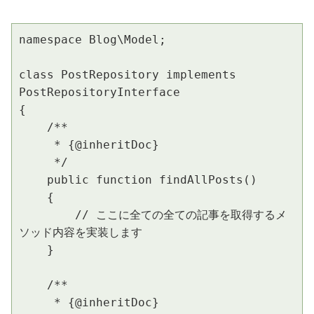
namespace Blog\Model;

class PostRepository implements 
PostRepositoryInterface

{

    /**

     * {@inheritDoc}

     */

    public function findAllPosts()

    {

        // ここに全ての全ての記事を取得するメ
ソッド内容を実装します

    }

    /**

     * {@inheritDoc}
