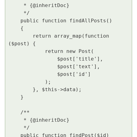
     * {@inheritDoc}

     */

    public function findAllPosts()

    {

        return array_map(function 
($post) {

            return new Post(

                $post['title'],

                $post['text'],

                $post['id']

            );

        }, $this->data);

    }

    /**

     * {@inheritDoc}

     */

    public function findPost($id)
