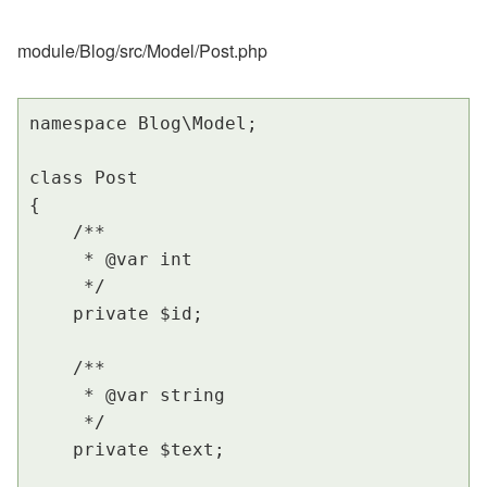
module/Blog/src/Model/Post.php
namespace Blog\Model;

class Post

{

    /**

     * @var int

     */

    private $id;

    /**

     * @var string

     */

    private $text;
