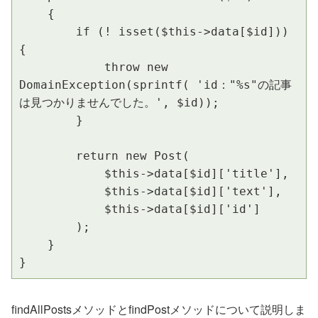
    {

        if (! isset($this->data[$id])) 
{

            throw new 
DomainException(sprintf( 'id："%s"の記事
は見つかりませんでした。', $id));

        }

        return new Post(

            $this->data[$id]['title'],

            $this->data[$id]['text'],

            $this->data[$id]['id']

        );

    }

}
findAllPostsメソッドとfindPostメソッドについて説明しま