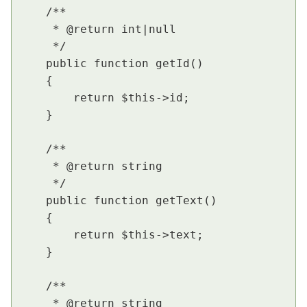
    /**

     * @return int|null

     */

    public function getId()

    {

        return $this->id;

    }

    /**

     * @return string

     */

    public function getText()

    {

        return $this->text;

    }

    /**

     * @return string
