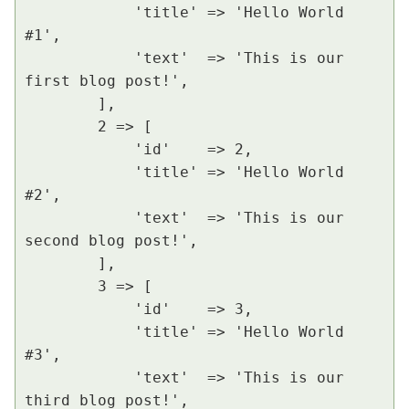
            'title' => 'Hello World 
#1',

            'text'  => 'This is our 
first blog post!',

        ],

        2 => [

            'id'    => 2,

            'title' => 'Hello World 
#2',

            'text'  => 'This is our 
second blog post!',

        ],

        3 => [

            'id'    => 3,

            'title' => 'Hello World 
#3',

            'text'  => 'This is our 
third blog post!',
