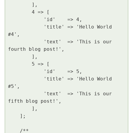
        ],

        4 => [

            'id'    => 4,

            'title' => 'Hello World 
#4',

            'text'  => 'This is our 
fourth blog post!',

        ],

        5 => [

            'id'    => 5,

            'title' => 'Hello World 
#5',

            'text'  => 'This is our 
fifth blog post!',

        ],

    ];

    /**
