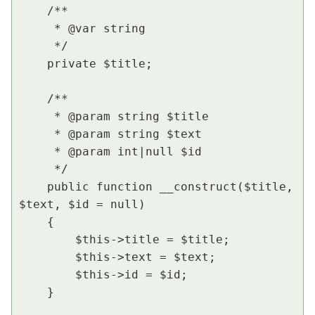
    /**

     * @var string

     */

    private $title;

    /**

     * @param string $title

     * @param string $text

     * @param int|null $id

     */

    public function __construct($title, 
$text, $id = null)

    {

        $this->title = $title;

        $this->text = $text;

        $this->id = $id;

    }
