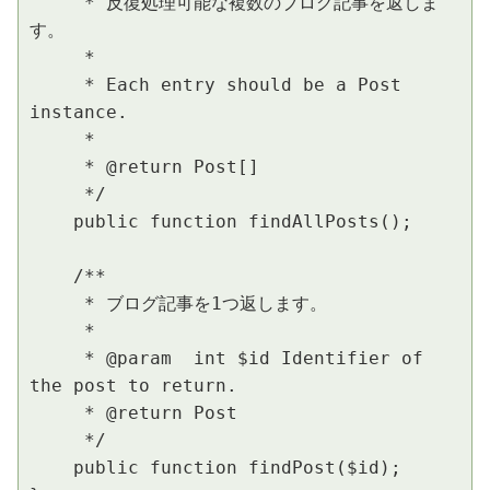
     * 反復処理可能な複数のブログ記事を返しま
す。

     *

     * Each entry should be a Post 
instance.

     *

     * @return Post[]

     */

    public function findAllPosts();

    /**

     * ブログ記事を1つ返します。

     *

     * @param  int $id Identifier of 
the post to return.

     * @return Post

     */

    public function findPost($id);
